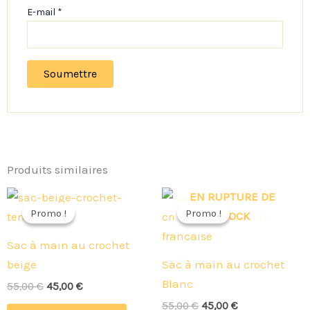
E-mail
*
Produits similaires
Le
Le
Le
Le
EN RUPTURE DE
prix
prix
prix
prix
Promo !
Promo !
Promo !
Promo !
STOCK
initial
actuel
initial
actuel
était :
est :
était :
est :
Sac à main au crochet
55,00 €.
45,00 €.
55,00 €.
45,00 €.
beige
Sac à main au crochet
Blanc
55,00
€
45,00
€
55,00
€
45,00
€