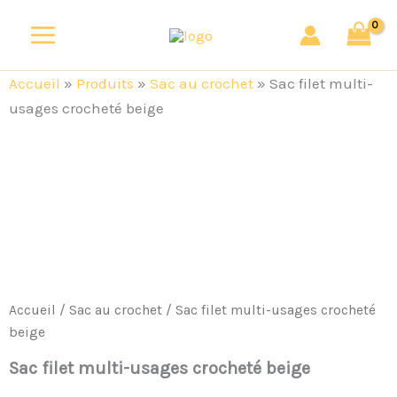
Aller
au
contenu
Accueil
»
Produits
»
Sac au crochet
»
Sac filet multi-
usages crocheté beige
quantité
de
Sac
filet
multi-
usages
crocheté
beige
Accueil
/
Sac au crochet
/ Sac filet multi-usages crocheté
beige
Sac filet multi-usages crocheté beige