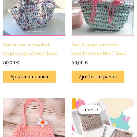
Sac à main crochet
Sac à main crochet
trapilho gris/rose floral
trapilho menthe / Rose
50,00
€
50,00
€
Ajouter au panier
Ajouter au panier
Le
Le
prix
prix
Promo !
initial
actuel
était :
est :
29,00 €.
25,00 €.