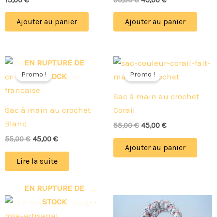
Ajouter au panier
Ajouter au panier
Le
Le
Le
Le
EN RUPTURE DE
prix
prix
prix
prix
Promo !
Promo !
STOCK
initial
actuel
initial
actuel
était :
est :
était :
est :
Sac à main au crochet
55,00 €.
45,00 €.
55,00 €.
45,00 €.
Sac à main au crochet
Corail
Blanc
55,00
€
45,00
€
55,00
€
45,00
€
Ajouter au panier
Lire la suite
EN RUPTURE DE
STOCK