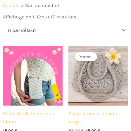
Accueil
»
Sac au crochet
Affichage de 1–12 sur 17 résultats
Le
Le
prix
prix
Promo !
initial
actuel
était :
est :
55,00 €.
45,00 €.
Pochette de téléphone
Sac à main au crochet
blanc
beige
15,00
€
55,00
€
45,00
€