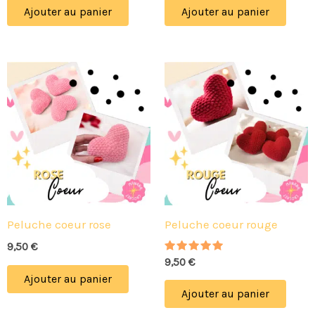
Ajouter au panier
Ajouter au panier
Peluche coeur rose
Peluche coeur rouge
9,50
€
Note
9,50
€
5.00
Ajouter au panier
sur 5
Ajouter au panier