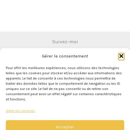
Suivez-moi
Gérer le consentement
Pour offrir les meilleures expériences, nous utilisons des technologies
telles que les cookies pour stocker et/ou accéder aux informations des
appareils. Le fait de consentir à ces technologies nous permettra de
traiter des données telles que le comportement de navigation ou les ID
uniques sur ce site. Le fait de ne pas consentir ou de retirer son
A propos
consentement peut avoir un effet négatif sur certaines caractéristiques
et fonctions.
Politique de cookies (UE)
Mentions légales
Gérer les services
Conditions générales de vente
Politique de confidentialité
Accepter