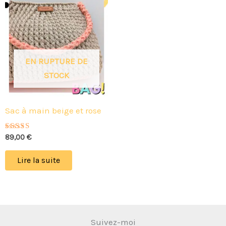
EN RUPTURE DE
STOCK
Sac à main beige et rose
Note
89,00
€
5.00
sur 5
Lire la suite
Suivez-moi