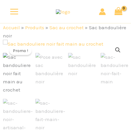
Aller
au
contenu
Accueil
»
Produits
»
Sac au crochet
»
Sac bandoulière
noir
quantité
Le
Le
de
Promo !
Sac
prix
prix
bandoulière
noir
initial
actuel
était :
est :
29,00 €.
25,00 €.