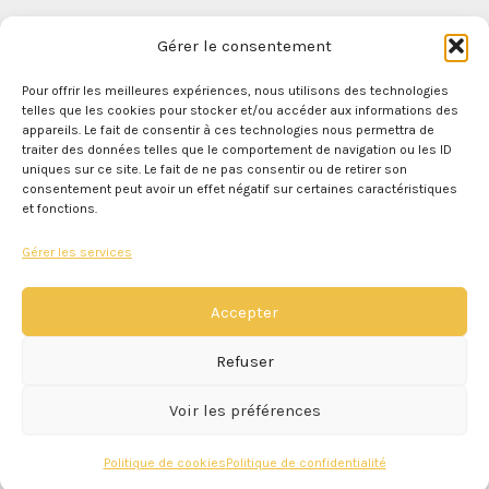
Gérer le consentement
Pour offrir les meilleures expériences, nous utilisons des technologies
telles que les cookies pour stocker et/ou accéder aux informations des
appareils. Le fait de consentir à ces technologies nous permettra de
traiter des données telles que le comportement de navigation ou les ID
uniques sur ce site. Le fait de ne pas consentir ou de retirer son
A propos
consentement peut avoir un effet négatif sur certaines caractéristiques
et fonctions.
Politique de cookies (UE)
Mentions légales
Gérer les services
Conditions générales de vente
Politique de confidentialité
Accepter
Refuser
Voir les préférences
Copyright © 2026 MananaCrochet | Propulsé par
Thème
WordPress Astra
Politique de cookies
Politique de confidentialité