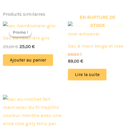
Produits similaires
EN RUPTURE DE
Le
Le
STOCK
prix
prix
Promo !
Promo !
initial
actuel
Sac Bandoulière gris
était :
est :
Sac à main beige et rose
29,00 €.
25,00 €.
29,00
€
25,00
€
Ajouter au panier
Note
89,00
€
5.00
sur 5
Lire la suite