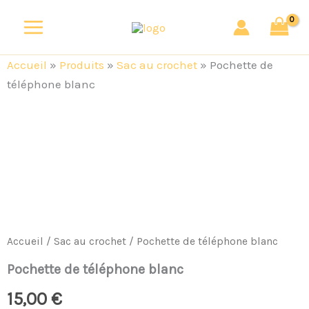
Aller
au
contenu
Accueil
»
Produits
»
Sac au crochet
»
Pochette de
téléphone blanc
quantité
de
Pochette
de
téléphone
blanc
Accueil
/
Sac au crochet
/ Pochette de téléphone blanc
Pochette de téléphone blanc
15,00
€