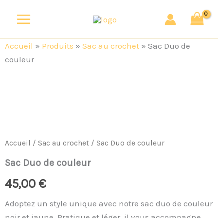
Aller
au
contenu
Accueil
»
Produits
»
Sac au crochet
»
Sac Duo de
couleur
quantité
de
Sac
Duo
de
couleur
Accueil
/
Sac au crochet
/ Sac Duo de couleur
Sac Duo de couleur
45,00
€
Adoptez un style unique avec notre sac duo de couleur
noir et jaune. Pratique et léger, il vous accompagne