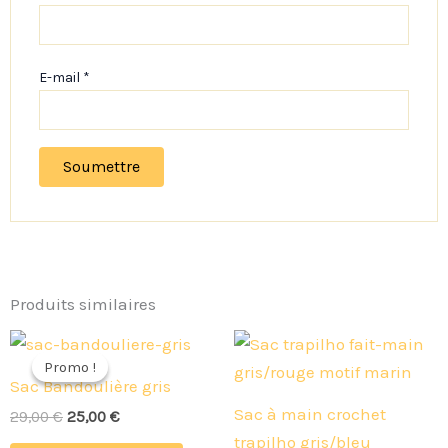
E-mail
*
Produits similaires
Le
Le
prix
prix
Promo !
Promo !
initial
actuel
Sac Bandoulière gris
était :
est :
Sac à main crochet
29,00 €.
25,00 €.
29,00
€
25,00
€
trapilho gris/bleu