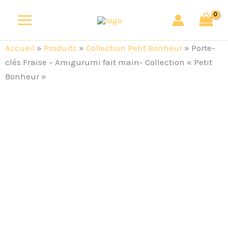
Aller
au
contenu
Accueil
»
Produits
»
Collection Petit Bonheur
»
Porte-
clés Fraise – Amigurumi fait main- Collection « Petit
Bonheur »
quantité
de
Porte-
clés
Fraise
-
Amigurumi
fait
main-
Collection
"Petit
Bonheur"