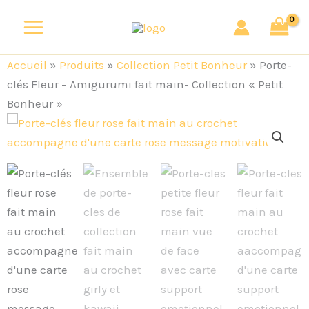
Aller
au
contenu
Accueil
»
Produits
»
Collection Petit Bonheur
»
Porte-
clés Fleur – Amigurumi fait main- Collection « Petit
Bonheur »
quantité
de
Porte-
clés
Fleur
-
Amigurumi
fait
main-
Collection
"Petit
Bonheur"