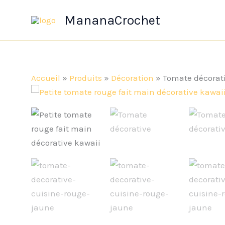
Aller
MananaCrochet
au
contenu
Accueil
»
Produits
»
Décoration
»
Tomate décorat