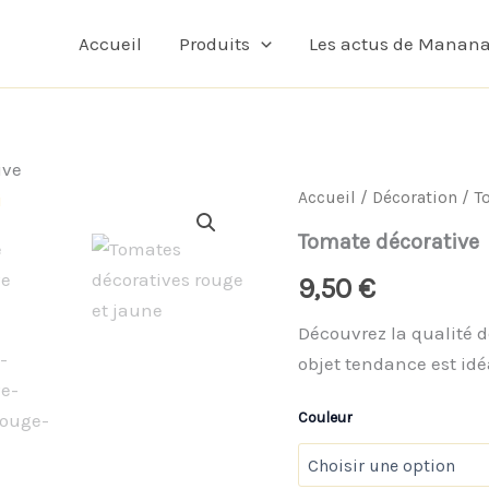
Accueil
Produits
Les actus de Manan
ive
quantité
Accueil
/
Décoration
/ T
de
Tomate
Tomate décorative
décorative
9,50
€
Découvrez la qualité d
objet tendance est idé
Couleur