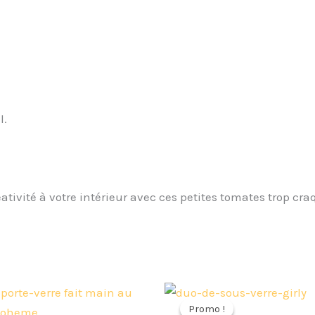
l.
ivité à votre intérieur avec ces petites tomates trop cra
Le
Le
Ce
prix
prix
Promo !
Promo !
produit
initial
actuel