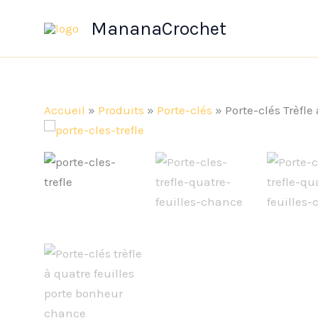
Aller
MananaCrochet
au
contenu
Accueil
»
Produits
»
Porte-clés
»
Porte-clés Trèfle