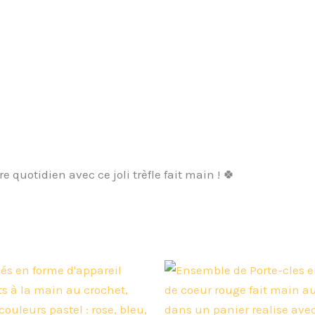
 quotidien avec ce joli trèfle fait main ! 🍀
Ce
produit
a