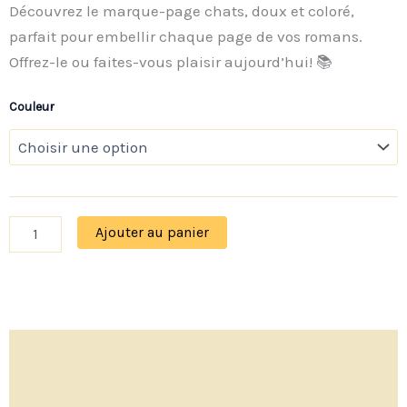
notation
Découvrez le marque-page chats, doux et coloré,
client
parfait pour embellir chaque page de vos romans.
Offrez-le ou faites-vous plaisir aujourd’hui! 📚
Couleur
Ajouter au panier
Description
Informations complémentaires