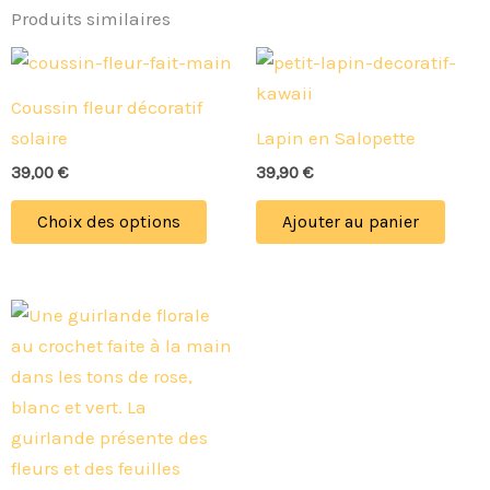
Produits similaires
Ce
produit
Coussin fleur décoratif
a
solaire
Lapin en Salopette
plusieurs
39,00
€
39,90
€
variations.
Les
Choix des options
Ajouter au panier
options
peuvent
être
choisies
sur
la
page
du
produit