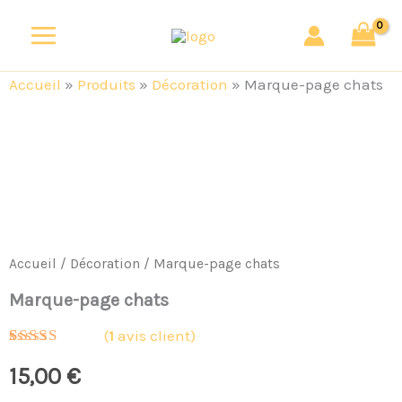
Aller
au
contenu
Accueil
»
Produits
»
Décoration
»
Marque-page chats
quantité
de
Marque-
page
chats
Accueil
/
Décoration
/ Marque-page chats
Marque-page chats
(
1
avis client)
Noté
1
5.00
15,00
€
sur 5 basé
sur