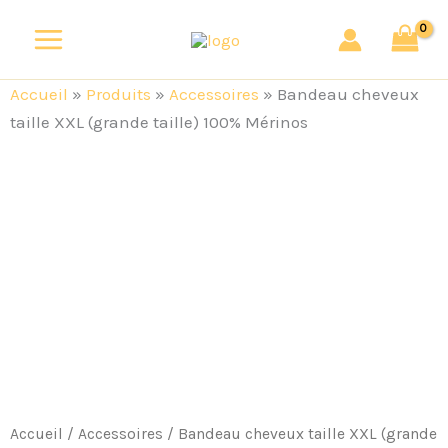
Aller
au
contenu
Accueil
»
Produits
»
Accessoires
»
Bandeau cheveux
taille XXL (grande taille) 100% Mérinos
quantité
de
Bandeau
cheveux
taille
XXL
(grande
taille)
100%
Mérinos
Accueil
/
Accessoires
/ Bandeau cheveux taille XXL (grande