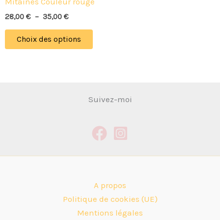
Mitaines Couleur rouge
choisies
28,00
€
–
35,00
€
sur
la
Choix des options
page
du
produit
Suivez-moi
A propos
Politique de cookies (UE)
Mentions légales