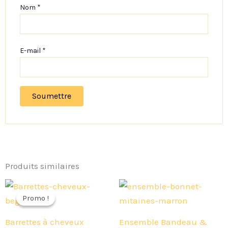
Nom
*
E-mail
*
Produits similaires
Le
Le
Plage
Ce
prix
prix
de
Promo !
Promo !
prod
initial
actuel
prix :
était :
est :
28,00 €
a
Barrettes à cheveux
Ensemble Bandeau &
6,00 €.
4,90 €.
à