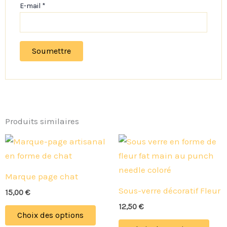
E-mail
*
Produits similaires
Ce
Ce
produit
prod
a
a
Marque page chat
plusieurs
plus
Sous-verre décoratif Fleur
15,00
€
variations.
vari
12,50
€
Les
Les
Choix des options
options
opti