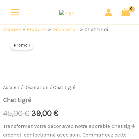
Aller
au
contenu
Accueil
»
Produits
»
Décoration
»
Chat tigré
quantité
Le
Le
de
Promo !
Chat
prix
prix
tigré
initial
actuel
était :
est :
Accueil
/
Décoration
/ Chat tigré
45,00 €.
39,00 €.
Chat tigré
45,00
€
39,00
€
Transformez votre décor avec notre adorable chat tigré
crochet, confectionné avec soin. Commandez cette